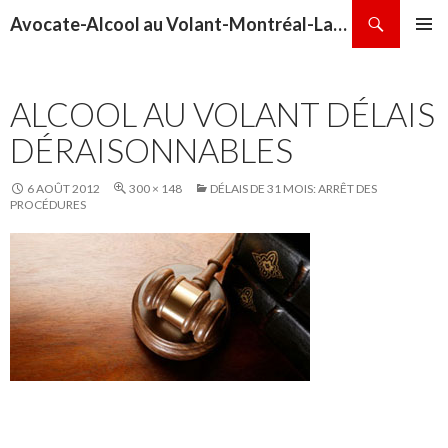
Recherche
Avocate-Alcool au Volant-Montréal-Laval-Repentigny-Terrebonne-Sainte-Thérèse
ALLER
MENU
AU
PRINCI
CONTENU
ALCOOL AU VOLANT DÉLAIS
DÉRAISONNABLES
6 AOÛT 2012
300 × 148
DÉLAIS DE 31 MOIS: ARRÊT DES
PROCÉDURES