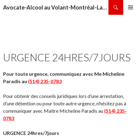
Recherche
Avocate-Alcool au Volant-Montréal-Laval-Repentigny-Terrebonne-Sainte-Thérèse
ALLER
MENU
AU
PRINCI
CONTENU
URGENCE 24HRES/7JOURS
Pour toute urgence, communiquez avec Me Micheline
Paradis au
(514) 235-0783
Pour obtenir des conseils juridiques lors d’une arrestation,
d’une détention ou pour toute autre urgence, n’hésitez pas à
communiquer avec Maître Micheline Paradis au
(514) 235-
0783
URGENCE 24hres/7jours