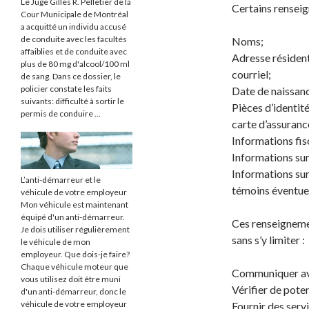
Le Juge Gilles R. Pelletier de la
Certains rensei
Cour Municipale de Montréal
a acquitté un individu accusé
de conduite avec les facultés
Noms;
affaiblies et de conduite avec
Adresse résident
plus de 80 mg d'alcool/100 ml
courriel;
de sang. Dans ce dossier, le
policier constate les faits
Date de naissan
suivants: difficulté à sortir le
Pièces d’identit
permis de conduire …
carte d’assurance
Informations fisc
Informations sur
Informations sur
L’anti-démarreur et le
témoins éventuel
véhicule de votre employeur
Mon véhicule est maintenant
équipé d'un anti-démarreur.
Ces renseignemen
Je dois utiliser régulièrement
sans s’y limiter :
le véhicule de mon
employeur. Que dois-je faire?
Chaque véhicule moteur que
Communiquer av
vous utilisez doit être muni
Vérifier de poten
d'un anti-démarreur, donc le
véhicule de votre employeur
Fournir des serv