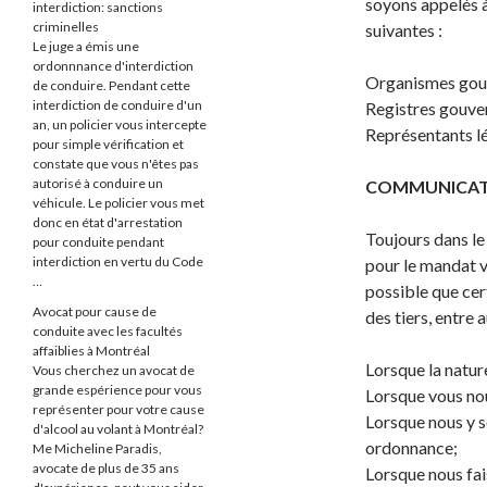
soyons appelés à 
interdiction: sanctions
criminelles
suivantes :
Le juge a émis une
ordonnnance d'interdiction
Organismes gou
de conduire. Pendant cette
interdiction de conduire d'un
Registres gouv
an, un policier vous intercepte
Représentants l
pour simple vérification et
constate que vous n'êtes pas
autorisé à conduire un
COMMUNICATI
véhicule. Le policier vous met
donc en état d'arrestation
Toujours dans le
pour conduite pendant
interdiction en vertu du Code
pour le mandat v
…
possible que cer
Avocat pour cause de
des tiers, entre 
conduite avec les facultés
affaiblies à Montréal
Lorsque la natur
Vous cherchez un avocat de
grande espérience pour vous
Lorsque vous no
représenter pour votre cause
Lorsque nous y s
d'alcool au volant à Montréal?
ordonnance;
Me Micheline Paradis,
avocate de plus de 35 ans
Lorsque nous fai