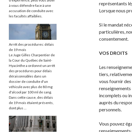
d'expérience, peut vous aider
représentants lé
à vous défendre face à une
Lorsque nous pr
accusation de conduite avec
les facultés affaiblies.
Si le mandat néc
particulières, no
consentement.
Arrêt des procédures: délais
de 19 mois
VOS DROITS
Le Juge Gilles Charpentier de
la Cour du Québec de Saint-
Hyacinthe a ordonné un arrêt
Les renseignemen
des procédures pour délais
tiers, relativeme
déraisonnables dans un
vous fournir des 
dossier de conduite d'un
véhicule avec plus de 80 mg
renseignements 
d'alcool par 100 ml de sang.
incomplets ou in
Dans cette cause, des délais
auprès du respo
de 19 mois étaient présents,
dont plus …
personnels.
Vous pouvez éga
renseignements 