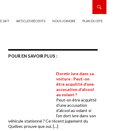
 24/7
ARTICLES RÉCENTS
NOUS JOINDRE
PLAN DU SITE
POUR EN SAVOIR PLUS :
Dormir ivre dans sa
voiture : Peut-on
être acquitté d’une
accusation d’alcool
au volant ?
Peut-on être acquitté
d'une accusation
d'alcool au volant si
l'on dort ivre dans son
véhicule stationné ? Ce récent jugement du
Québec prouve que oui. […]