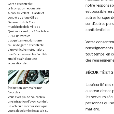
Garde et contrôle:
notre responsabl
présomption repoussée
est possible, en 
Alcool au Volant – Garde et
autres lorsque d
contrôle Le juge Gilles
Gaumond de la Cour
sur d’autres per
municipale de la Ville de
confidentielle.
Québec a rendu, le 28 octobre
2013, un verdict
d’acquittement dans une
Votre consenteme
cause de garde et contrôle
renseignements p
d’un véhicule moteur alors
tout temps, en 
que l’accusé avait les facultés
affaiblies ainsi qu’une
des renseigneme
accusation de …
SÉCURITÉ ET
La sécurité des 
Évaluation sommaire non-
au cœur de nos 
favorable
les serveurs sécu
Vous avez plaidé coupable à
une infraction d’avoir conduit
personnes qui so
un véhicule moteur alors que
matière.
votre alcoolémie dépassait 80