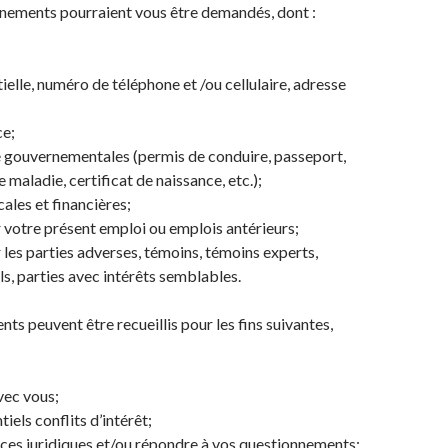
gnements pourraient vous être demandés, dont :
ielle, numéro de téléphone et /ou cellulaire, adresse
ce;
é gouvernementales (permis de conduire, passeport,
 maladie, certificat de naissance, etc.);
ales et financières;
 votre présent emploi ou emplois antérieurs;
 les parties adverses, témoins, témoins experts,
s, parties avec intérêts semblables.
ts peuvent être recueillis pour les fins suivantes,
ec vous;
tiels conflits d’intérêt;
ices juridiques et/ou répondre à vos questionnements;