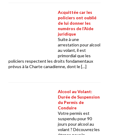
Acquittée car les
policiers ont oublié
de lui donner les
numéros de l’Aide
juridique
Suite à une
arrestation pour alcool
au volant, il est
primordial que les
policiers respectent les droits fondamentaux
prévus à la Charte canadienne, dont le […]
Alcool au Volant:
Durée de Suspension
du Permis de
Conduire
Votre permis est
suspendu pour 90
jours pour alcool au
volant ? Découvrez les
étapes pour le