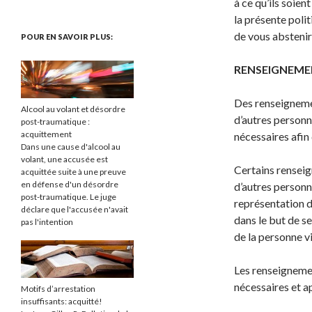
à ce qu’ils soien
la présente poli
de vous absteni
POUR EN SAVOIR PLUS:
RENSEIGNEME
Des renseigneme
Alcool au volant et désordre
d’autres personne
post-traumatique :
acquittement
nécessaires afin
Dans une cause d'alcool au
volant, une accusée est
Certains rensei
acquittée suite à une preuve
en défense d'un désordre
d’autres personn
post-traumatique. Le juge
représentation du
déclare que l'accusée n'avait
dans le but de se
pas l'intention
de la personne v
Les renseignemen
nécessaires et a
Motifs d’arrestation
insuffisants: acquitté!