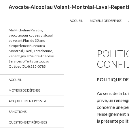
Recherche
Avocate-Alcool au Volant-Montréal-Laval-Repent
ALLER AU CONTENU
ACCUEIL
MOYENS DE DÉFENSE
Me Micheline Paradis,
avocate pour causes d'alcool
au volant Plus de 35 ans
d'expérience Bureaux à
POLITI
Montréal, Laval, Terrebonne,
Repentigny et Sainte-Thérèse.
CONFI
Services offerts partout au
Québec (514) 235-0783
POLITIQUE DE
ACCUEIL
MOYENS DE DÉFENSE
Au sens de la Lo
privé, un rensei
ACQUITTEMENT POSSIBLE
concerne une per
SANCTIONS
renseignement no
la présente polit
QUESTIONS ET RÉPONSES