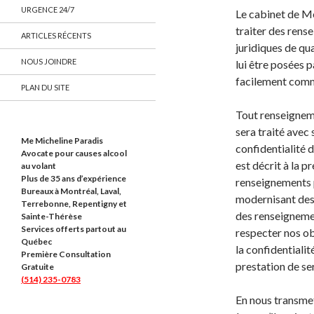
URGENCE 24/7
Le cabinet de Me
traiter des rens
ARTICLES RÉCENTS
juridiques de qu
NOUS JOINDRE
lui être posées p
facilement comm
PLAN DU SITE
Tout renseignem
sera traité avec
Me Micheline Paradis
confidentialité d
Avocate pour causes alcool
est décrit à la p
au volant
Plus de 35 ans d’expérience
renseignements p
Bureaux à Montréal, Laval,
modernisant des 
Terrebonne, Repentigny et
des renseigneme
Sainte-Thérèse
Services offerts partout au
respecter nos ob
Québec
la confidentiali
Première Consultation
prestation de ser
Gratuite
(514) 235-0783
En nous transme