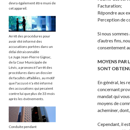
devra également être muni de
Facturation;
cet appareil.
Répondre aux exi
Perception de c
Si nous sommes a
Arrêt des procédures pour
d’autres fins, no
avoir été informé des
accusations portées dans un
consentement au
délai déraisonnable
Le Juge Jean-Pierre Gignac,
MOYENS PAR 
de la Cour Municipale de
Lévis, a prononcé l'arrêt des
SONT OBTEN
procédures dans un dossier
de facultés affaiblies, au motif
En général, les 
que l'accusé n'a été informé
des accusations qui pesaient
concernant prov
contre lui que plus de 33 mois
mandat qui vous 
après les événements.
moyens de commu
acheminer, dont,
Cependant, il es
Conduite pendant