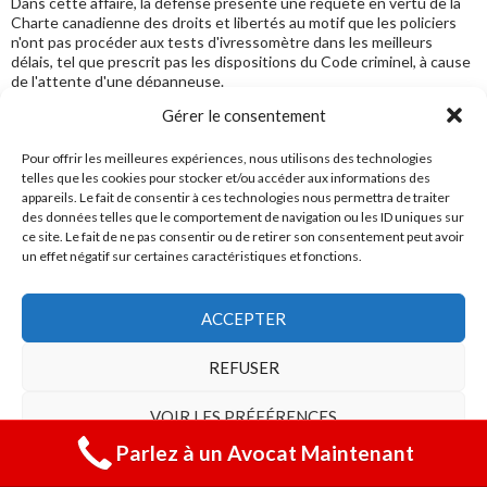
Dans cette affaire, la défense présente une requête en vertu de la
Charte canadienne des droits et libertés au motif que les policiers
n'ont pas procéder aux tests d'ivressomètre dans les meilleurs
délais, tel que prescrit pas les dispositions du Code criminel, à cause
de l'attente d'une dépanneuse.
Gérer le consentement
Pour offrir les meilleures expériences, nous utilisons des technologies
La suspension de 90 jours et l’antidémarreur
telles que les cookies pour stocker et/ou accéder aux informations des
Suite à une arrestation pour conduite avec les facultés affaiblies ou
appareils. Le fait de consentir à ces technologies nous permettra de traiter
garde et contrôle, la SAAQ suspendra votre permis de conduire pour
des données telles que le comportement de navigation ou les ID uniques sur
une période de 90 jours, effectif dès votre arrestation. Dans le cas
ce site. Le fait de ne pas consentir ou de retirer son consentement peut avoir
d'une condamnation pour une première infraction, votre permis sera
un effet négatif sur certaines caractéristiques et fonctions.
révoqué par la SAAQ, pour une période …
ACCEPTER
Jugement: arrêt des procédures pour délais déraisonnables (2 ans)
REFUSER
La Juge prononce l'arrêt des procédures dans un dossier de facultés
affaiblies causant lésions, conduite dangereuse causant lésions et
refus d'obtempérer (refus de souffler). Les motifs de cette décision
VOIR LES PRÉFÉRENCES
est à l'effet que l'accusé n'a pas bénéficier d'un procès dans un délai
raisonnable. Entre le moment de sa comparution et …
Parlez à un Avocat Maintenant
Politique de cookies
Déclaration de confidentialité