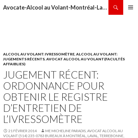
Recherche
Avocate-Alcool au Volant-Montréal-Laval-Repentigny-Terrebonne-Sainte-Thérèse
ALLER
MENU
AU
PRINCI
CONTENU
ALCOOL AU VOLANT: IVRESSOMÈTRE
,
ALCOOL AU VOLANT:
JUGEMENTS RÉCENTS
,
AVOCAT ALCOOL AU VOLANT(FACULTÉS
AFFAIBLIES)
JUGEMENT RÉCENT:
ORDONNANCE POUR
OBTENIR LE REGISTRE
D’ENTRETIEN DE
L’IVRESSOMÈTRE
21 FÉVRIER 2014
ME MICHELINE PARADIS, AVOCAT ALCOOL AU
VOLANT (514) 235-0783 BUREAUX À MONTRÉAL, LAVAL, TERREBONNE,