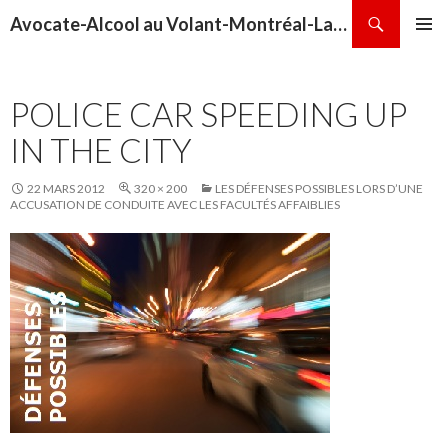
Recherche
Avocate-Alcool au Volant-Montréal-Laval-Repentigny-Terrebonne-Sainte-Thérèse
ALLER
MENU
AU
PRINCI
CONTENU
POLICE CAR SPEEDING UP
IN THE CITY
22 MARS 2012
320 × 200
LES DÉFENSES POSSIBLES LORS D’UNE
ACCUSATION DE CONDUITE AVEC LES FACULTÉS AFFAIBLIES