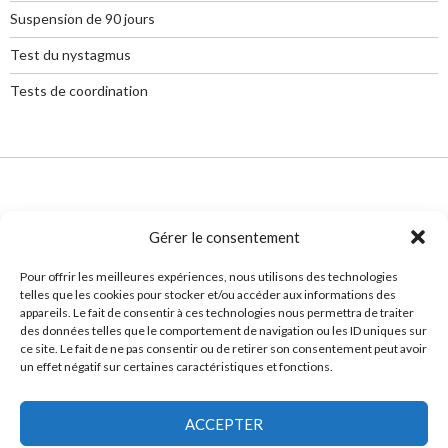
Suspension de 90 jours
Test du nystagmus
Tests de coordination
Gérer le consentement
Pour offrir les meilleures expériences, nous utilisons des technologies
Services offerts dans les régions de Montréal, Laval, Repentigny, Saint-Jérôme,
telles que les cookies pour stocker et/ou accéder aux informations des
Longueuil, Joliette, Terrebonne, Mascouche, Sainte-Thérèse, Saint-Eustache,
appareils. Le fait de consentir à ces technologies nous permettra de traiter
Blainville, Rosemère, Boisbriand, Mirabel, Sainte-Adèle, Deux-Montagnes et
des données telles que le comportement de navigation ou les ID uniques sur
plusieurs autres.
ce site. Le fait de ne pas consentir ou de retirer son consentement peut avoir
Avis Important: L’information présentée sur le présent site est de nature
un effet négatif sur certaines caractéristiques et fonctions.
générale et n’a pas pour objet de remplacer ou de pallier le besoin de
consulter un avocat.
Pour plus d'informations, communiquez avec Me Micheline Paradis au (514)
ACCEPTER
235-0783
© 2024 Avocate-Alcool au Volant-Montréal-Laval-Repentigny-Terrebonne-