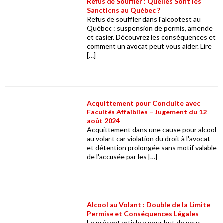
Refus de Souffler : Quelles Sont les
Sanctions au Québec ?
Refus de souffler dans l'alcootest au
Québec : suspension de permis, amende
et casier. Découvrez les conséquences et
comment un avocat peut vous aider. Lire
[…]
Acquittement pour Conduite avec
Facultés Affaiblies – Jugement du 12
août 2024
Acquittement dans une cause pour alcool
au volant car violation du droit à l'avocat
et détention prolongée sans motif valable
de l'accusée par les […]
Alcool au Volant : Double de la Limite
Permise et Conséquences Légales
Le présent article a pour but de vous