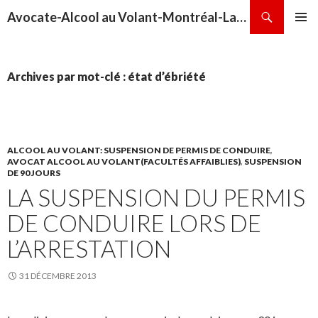
Recherche
Avocate-Alcool au Volant-Montréal-Laval-Repentigny-Terrebonne-Sainte-Thérèse
ALLER
MENU
AU
PRINCI
CONTENU
Archives par mot-clé : état d’ébriété
ALCOOL AU VOLANT: SUSPENSION DE PERMIS DE CONDUIRE
,
AVOCAT ALCOOL AU VOLANT(FACULTÉS AFFAIBLIES)
,
SUSPENSION
DE 90 JOURS
LA SUSPENSION DU PERMIS
DE CONDUIRE LORS DE
L’ARRESTATION
31 DÉCEMBRE 2013